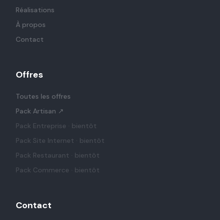
Réalisations
À propos
Contact
Offres
Toutes les offres
Pack Artisan
↗
Pack Entreprise
· bientôt
Pack Site Internet
· bientôt
Pack Restaurant
· bientôt
Pack Commerce
· bientôt
Contact