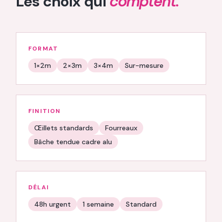
Les choix qui
comptent.
FORMAT
1×2m
2×3m
3×4m
Sur-mesure
FINITION
Œillets standards
Fourreaux
Bâche tendue cadre alu
DÉLAI
48h urgent
1 semaine
Standard