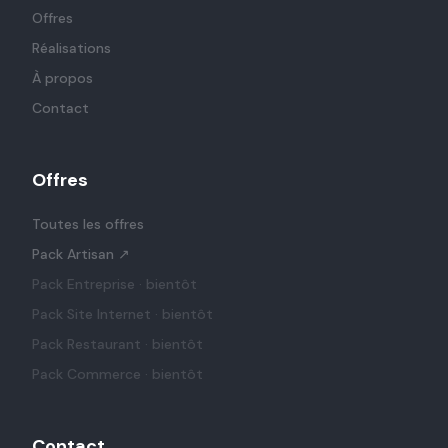
Offres
Réalisations
À propos
Contact
Offres
Toutes les offres
Pack Artisan
↗
Pack Entreprise
· bientôt
Pack Site Internet
· bientôt
Pack Restaurant
· bientôt
Pack Commerce
· bientôt
Contact