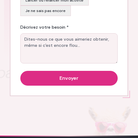
Lancer ou relancer mon activité
Je ne sais pas encore
Décrivez votre besoin *
parlons
F
Envoyer