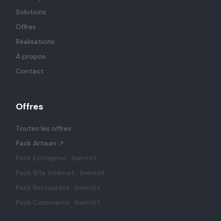
Solutions
Offres
Réalisations
À propos
Contact
Offres
Toutes les offres
Pack Artisan
↗
Pack Entreprise
· bientôt
Pack Site Internet
· bientôt
Pack Restaurant
· bientôt
Pack Commerce
· bientôt