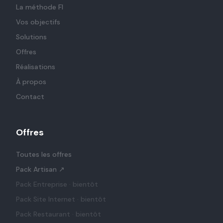
La méthode FI
Vos objectifs
Solutions
Offres
Réalisations
À propos
Contact
Offres
Toutes les offres
Pack Artisan
↗
Pack Entreprise
· bientôt
Pack Site Internet
· bientôt
Pack Restaurant
· bientôt